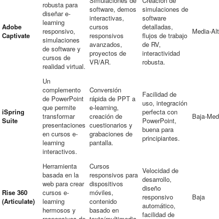
Simulaciones de
Creación de
robusta para
software, demos
simulaciones de
diseñar e-
interactivas,
software
learning
Adobe
cursos
detalladas,
responsivo,
Media-Al
Captivate
responsivos
flujos de trabajo
simulaciones
avanzados,
de RV,
de software y
proyectos de
interactividad
cursos de
VR/AR.
robusta.
realidad virtual.
Un
complemento
Conversión
Facilidad de
de PowerPoint
rápida de PPT a
uso, integración
que permite
e-learning,
iSpring
perfecta con
transformar
creación de
Baja-Med
Suite
PowerPoint,
presentaciones
cuestionarios y
buena para
en cursos e-
grabaciones de
principiantes.
learning
pantalla.
interactivos.
Herramienta
Cursos
Velocidad de
basada en la
responsivos para
desarrollo,
web para crear
dispositivos
diseño
Rise 360
cursos e-
móviles,
responsivo
Baja
(Articulate)
learning
contenido
automático,
hermosos y
basado en
facilidad de
responsivos de
texto/multimedia,