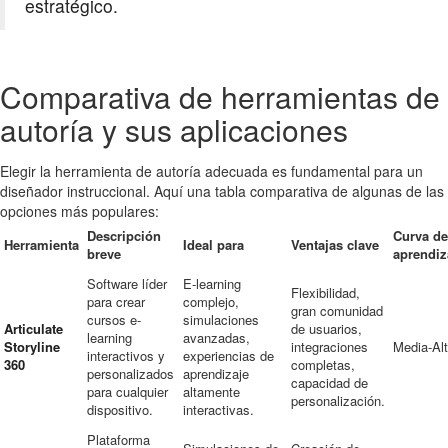
estratégico.
Comparativa de herramientas de
autoría y sus aplicaciones
Elegir la herramienta de autoría adecuada es fundamental para un
diseñador instruccional. Aquí una tabla comparativa de algunas de las
opciones más populares:
Descripción
Curva de
Herramienta
Ideal para
Ventajas clave
breve
aprendiz
Software líder
E-learning
Flexibilidad,
para crear
complejo,
gran comunidad
cursos e-
simulaciones
Articulate
de usuarios,
learning
avanzadas,
Storyline
integraciones
Media-Al
interactivos y
experiencias de
360
completas,
personalizados
aprendizaje
capacidad de
para cualquier
altamente
personalización.
dispositivo.
interactivas.
Plataforma