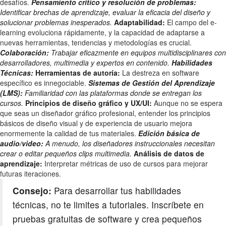
desafíos.
Pensamiento crítico y resolución de problemas:
Identificar brechas de aprendizaje, evaluar la eficacia del diseño y
solucionar problemas inesperados.
Adaptabilidad:
El campo del e-
learning evoluciona rápidamente, y la capacidad de adaptarse a
nuevas herramientas, tendencias y metodologías es crucial.
Colaboración:
Trabajar eficazmente en equipos multidisciplinares con
desarrolladores, multimedia y expertos en contenido.
Habilidades
Técnicas:
Herramientas de autoría:
La destreza en software
específico es innegociable.
Sistemas de Gestión del Aprendizaje
(LMS):
Familiaridad con las plataformas donde se entregan los
cursos.
Principios de diseño gráfico y UX/UI:
Aunque no se espera
que seas un diseñador gráfico profesional, entender los principios
básicos de diseño visual y de experiencia de usuario mejora
enormemente la calidad de tus materiales.
Edición básica de
audio/video:
A menudo, los diseñadores instruccionales necesitan
crear o editar pequeños clips multimedia.
Análisis de datos de
aprendizaje:
Interpretar métricas de uso de cursos para mejorar
futuras iteraciones.
Consejo:
Para desarrollar tus habilidades
técnicas, no te limites a tutoriales. Inscríbete en
pruebas gratuitas de software y crea pequeños