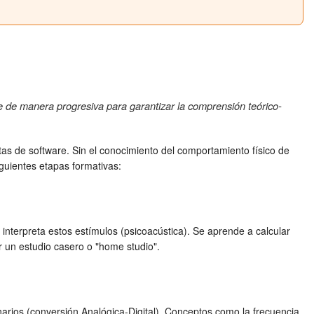
se de manera progresiva para garantizar la comprensión teórico-
tas de software. Sin el conocimiento del comportamiento físico de
siguientes etapas formativas:
nterpreta estos estímulos (psicoacústica). Se aprende a calcular
r un estudio casero o "home studio".
arios (conversión Analógica-Digital). Conceptos como la frecuencia