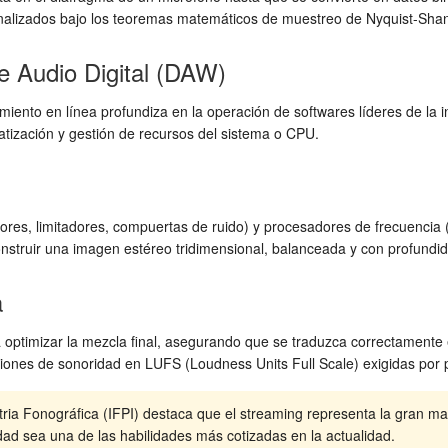
n analizados bajo los teoremas matemáticos de muestreo de Nyquist-Sha
e Audio Digital (DAW)
iento en línea profundiza en la operación de softwares líderes de la i
atización y gestión de recursos del sistema o CPU.
s, limitadores, compuertas de ruido) y procesadores de frecuencia (e
nstruir una imagen estéreo tridimensional, balanceada y con profundi
a
a optimizar la mezcla final, asegurando que se traduzca correctamente
iones de sonoridad en LUFS (Loudness Units Full Scale) exigidas por pl
tria Fonográfica (IFPI) destaca que el streaming representa la gran m
dad sea una de las habilidades más cotizadas en la actualidad.