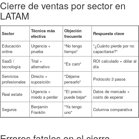
Cierre de ventas por sector en
LATAM
Técnica más
Objeción
Sector
Respuesta clave
efectiva
frecuente
Educación
Urgencia +
"No tengo
"¿Cuánto pierde por no
online
prueba
tiempo"
capacitarse?"
SaaS /
Trial +
ROI calculado + dólar al
"Es caro"
tecnología
alternativo
día
Servicios
Directo +
"Déjame
Protocolo 3 pasos
profesionales
suposición
pensarlo"
Urgencia +
"El precio
Datos de mercado +
Real estate
miedo a perder
puede bajar"
costo de esperar
Benjamin
"Ya tengo
Seguros
Columna comparativa
Franklin
uno"
Errores fatales en el cierre