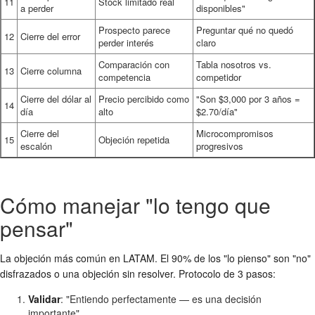
11
Stock limitado real
a perder
disponibles"
Prospecto parece
Preguntar qué no quedó
12
Cierre del error
perder interés
claro
Comparación con
Tabla nosotros vs.
13
Cierre columna
competencia
competidor
Cierre del dólar al
Precio percibido como
"Son $3,000 por 3 años =
14
día
alto
$2.70/día"
Cierre del
Microcompromisos
15
Objeción repetida
escalón
progresivos
Cómo manejar "lo tengo que
pensar"
La objeción más común en LATAM. El 90% de los "lo pienso" son "no"
disfrazados o una objeción sin resolver. Protocolo de 3 pasos:
Validar
: "Entiendo perfectamente — es una decisión
importante"