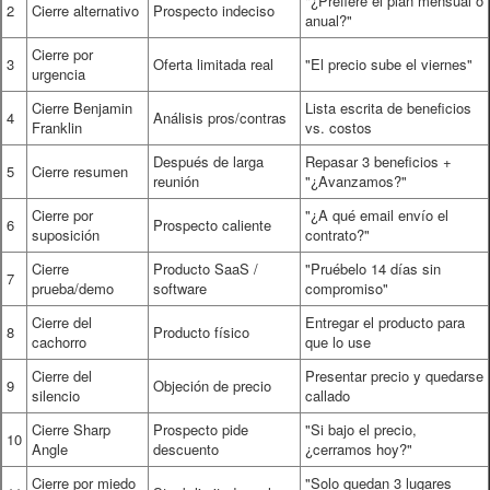
"¿Prefiere el plan mensual o
2
Cierre alternativo
Prospecto indeciso
anual?"
Cierre por
3
Oferta limitada real
"El precio sube el viernes"
urgencia
Cierre Benjamin
Lista escrita de beneficios
4
Análisis pros/contras
Franklin
vs. costos
Después de larga
Repasar 3 beneficios +
5
Cierre resumen
reunión
"¿Avanzamos?"
Cierre por
"¿A qué email envío el
6
Prospecto caliente
suposición
contrato?"
Cierre
Producto SaaS /
"Pruébelo 14 días sin
7
prueba/demo
software
compromiso"
Cierre del
Entregar el producto para
8
Producto físico
cachorro
que lo use
Cierre del
Presentar precio y quedarse
9
Objeción de precio
silencio
callado
Cierre Sharp
Prospecto pide
"Si bajo el precio,
10
Angle
descuento
¿cerramos hoy?"
Cierre por miedo
"Solo quedan 3 lugares