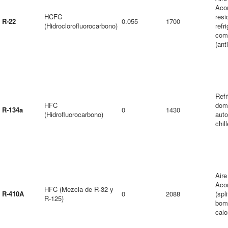
Aco
HCFC
resi
R-22
0.055
1700
(Hidroclorofluorocarbono)
refr
come
(ant
Refr
HFC
dom
R-134a
0
1430
(Hidrofluorocarbono)
auto
chil
Aire
Aco
HFC (Mezcla de R-32 y
R-410A
0
2088
(spl
R-125)
bom
calo