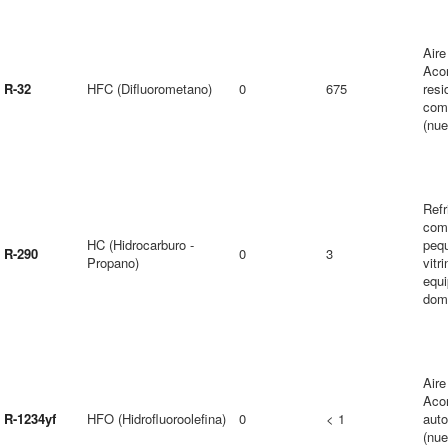
Aire
Aco
R-32
HFC (Difluorometano)
0
675
resi
come
(nue
Refr
come
HC (Hidrocarburo -
peq
R-290
0
3
Propano)
vitr
equ
dom
Aire
Aco
R-1234yf
HFO (Hidrofluoroolefina)
0
< 1
auto
(nue