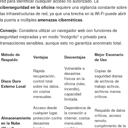
red para identificar cualquier acceso no autorizado. La
ciberseguridad en la oficina
requiere una vigilancia constante sobre
las infraestructuras de red, ya que una brecha en la Wi-Fi puede abrir
la puerta a múltiples
amenazas cibernéticas
.
Consejo:
Considera utilizar un navegador web con funciones de
seguridad mejoradas y en modo "incógnito" o privado para
transacciones sensibles, aunque esto no garantiza anonimato total.
Método de
Mejor Escenario
Ventajas
Desventajas
Respaldo
de Uso
Vulnerable a
Rápida
Copias de
desastres
recuperación,
seguridad diarias
físicos en la
Disco Duro
control total
de archivos de
oficina (robo,
Externo Local
sobre los datos,
trabajo activos,
incendio),
sin costos
archivos menos
capacidad
mensuales.
críticos.
limitada.
Acceso desde
Dependencia de
Respaldo de datos
cualquier lugar,
la conexión a
críticos, acceso
Almacenamiento
protección contra
internet, costos
remoto,
en la Nube
desastres
mensuales,
cumplimiento de la