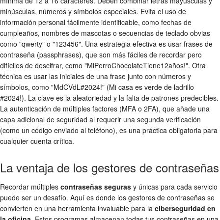
mínima de 12 a 16 caracteres. Deben combinar letras mayúsculas y
minúsculas, números y símbolos especiales. Evita el uso de
información personal fácilmente identificable, como fechas de
cumpleaños, nombres de mascotas o secuencias de teclado obvias
como "qwerty" o "123456". Una estrategia efectiva es usar frases de
contraseña (passphrases), que son más fáciles de recordar pero
difíciles de descifrar, como "MiPerroChocolateTiene12años!". Otra
técnica es usar las iniciales de una frase junto con números y
símbolos, como "MdCVdL#2024!" (Mi casa es verde de ladrillo
#2024!). La clave es la aleatoriedad y la falta de patrones predecibles.
La autenticación de múltiples factores (MFA o 2FA), que añade una
capa adicional de seguridad al requerir una segunda verificación
(como un código enviado al teléfono), es una práctica obligatoria para
cualquier cuenta crítica.
La ventaja de los gestores de contraseñas
Recordar múltiples
contraseñas seguras
y únicas para cada servicio
puede ser un desafío. Aquí es donde los gestores de contraseñas se
convierten en una herramienta invaluable para la
ciberseguridad en
la oficina
. Estos programas almacenan todas tus contraseñas en una