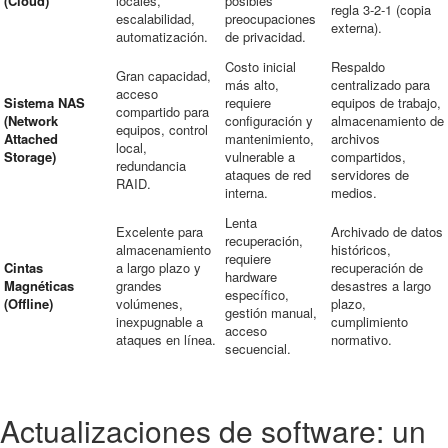
(Cloud)
locales,
posibles
regla 3-2-1 (copia
escalabilidad,
preocupaciones
externa).
automatización.
de privacidad.
Costo inicial
Respaldo
Gran capacidad,
más alto,
centralizado para
acceso
Sistema NAS
requiere
equipos de trabajo,
compartido para
(Network
configuración y
almacenamiento de
equipos, control
Attached
mantenimiento,
archivos
local,
Storage)
vulnerable a
compartidos,
redundancia
ataques de red
servidores de
RAID.
interna.
medios.
Lenta
Excelente para
Archivado de datos
recuperación,
almacenamiento
históricos,
requiere
Cintas
a largo plazo y
recuperación de
hardware
Magnéticas
grandes
desastres a largo
específico,
(Offline)
volúmenes,
plazo,
gestión manual,
inexpugnable a
cumplimiento
acceso
ataques en línea.
normativo.
secuencial.
Actualizaciones de software: un