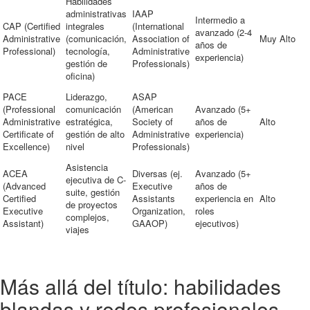
Habilidades
administrativas
IAAP
Intermedio a
CAP (Certified
integrales
(International
avanzado (2-4
Administrative
(comunicación,
Association of
Muy Alto
años de
Professional)
tecnología,
Administrative
experiencia)
gestión de
Professionals)
oficina)
PACE
Liderazgo,
ASAP
(Professional
comunicación
(American
Avanzado (5+
Administrative
estratégica,
Society of
años de
Alto
Certificate of
gestión de alto
Administrative
experiencia)
Excellence)
nivel
Professionals)
Asistencia
ACEA
Diversas (ej.
Avanzado (5+
ejecutiva de C-
(Advanced
Executive
años de
suite, gestión
Certified
Assistants
experiencia en
Alto
de proyectos
Executive
Organization,
roles
complejos,
Assistant)
GAAOP)
ejecutivos)
viajes
Más allá del título: habilidades
blandas y redes profesionales