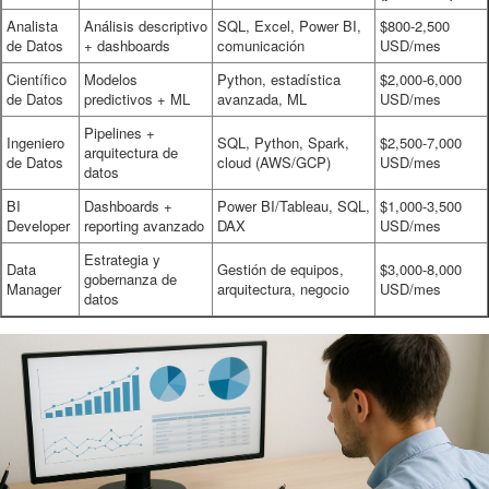
Analista
Análisis descriptivo
SQL, Excel, Power BI,
$800-2,500
de Datos
+ dashboards
comunicación
USD/mes
Científico
Modelos
Python, estadística
$2,000-6,000
de Datos
predictivos + ML
avanzada, ML
USD/mes
Pipelines +
Ingeniero
SQL, Python, Spark,
$2,500-7,000
arquitectura de
de Datos
cloud (AWS/GCP)
USD/mes
datos
BI
Dashboards +
Power BI/Tableau, SQL,
$1,000-3,500
Developer
reporting avanzado
DAX
USD/mes
Estrategia y
Data
Gestión de equipos,
$3,000-8,000
gobernanza de
Manager
arquitectura, negocio
USD/mes
datos