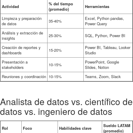
% del tiempo
Actividad
Herramientas
(promedio)
Limpieza y preparación
Excel, Python pandas,
35-40%
de datos
Power Query
Análisis y extracción de
25-30%
SQL, Python, Power BI
insights
Creación de reportes y
Power BI, Tableau, Looker
15-20%
dashboards
Studio
Presentación a
PowerPoint, Google
10-15%
stakeholders
Slides, Notion
Reuniones y coordinación
10-15%
Teams, Zoom, Slack
Analista de datos vs. científico de
datos vs. ingeniero de datos
Sueldo LATAM
Rol
Foco
Habilidades clave
(promedio)