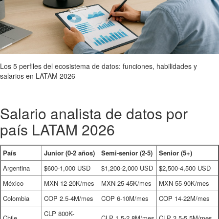
Los 5 perfiles del ecosistema de datos: funciones, habilidades y
salarios en LATAM 2026
Salario analista de datos por
país LATAM 2026
País
Junior (0-2 años)
Semi-senior (2-5)
Senior (5+)
Argentina
$600-1,000 USD
$1,200-2,000 USD
$2,500-4,500 USD
México
MXN 12-20K/mes
MXN 25-45K/mes
MXN 55-90K/mes
Colombia
COP 2.5-4M/mes
COP 6-10M/mes
COP 14-22M/mes
CLP 800K-
Chile
CLP 1.5-2.8M/mes
CLP 3.5-5.5M/mes