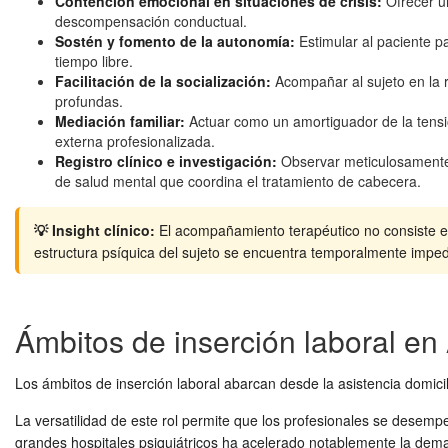
Contención emocional en situaciones de crisis:
Ofrecer un
descompensación conductual.
Sostén y fomento de la autonomía:
Estimular al paciente p
tiempo libre.
Facilitación de la socialización:
Acompañar al sujeto en la r
profundas.
Mediación familiar:
Actuar como un amortiguador de la tensió
externa profesionalizada.
Registro clínico e investigación:
Observar meticulosamente l
de salud mental que coordina el tratamiento de cabecera.
💡
Insight clínico:
El acompañamiento terapéutico no consiste en "
estructura psíquica del sujeto se encuentra temporalmente imped
Ámbitos de inserción laboral en
Los ámbitos de inserción laboral abarcan desde la asistencia domicili
La versatilidad de este rol permite que los profesionales se desemp
grandes hospitales psiquiátricos ha acelerado notablemente la de