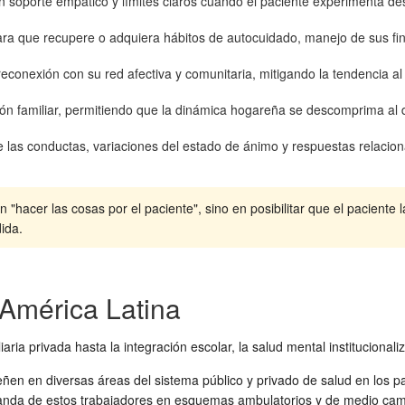
 soporte empático y límites claros cuando el paciente experimenta des
ara que recupere o adquiera hábitos de autocuidado, manejo de sus fin
econexión con su red afectiva y comunitaria, mitigando la tendencia al 
n familiar, permitiendo que la dinámica hogareña se descomprima al de
as conductas, variaciones del estado de ánimo y respuestas relacionale
hacer las cosas por el paciente", sino en posibilitar que el paciente l
ida.
 América Latina
aria privada hasta la integración escolar, la salud mental institucional
eñen en diversas áreas del sistema público y privado de salud en los p
manda de estos trabajadores en esquemas ambulatorios y de medio cam