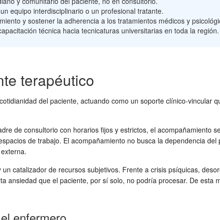
diano y comunitario del paciente, no en consultorio.
 equipo interdisciplinario o un profesional tratante.
miento y sostener la adherencia a los tratamientos médicos y psicológi
pacitación técnica hacia tecnicaturas universitarias en toda la región.
nte terapéutico
tidianidad del paciente, actuando como un soporte clínico-vincular que f
re de consultorio con horarios fijos y estrictos, el acompañamiento se de
os espacios de trabajo. El acompañamiento no busca la dependencia del pa
 externa.
 un catalizador de recursos subjetivos. Frente a crisis psíquicas, deso
 ansiedad que el paciente, por sí solo, no podría procesar. De esta ma
y el enfermero